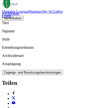
Dokument
Digitaler Lesesaal
Staatsarchiv St.Gallen
Archivplan
Login
Identifikation
Titel
Signatur
Stufe
Entstehungszeitraum
Archivalienart
Ausprägung
Zugangs- und Benutzungsbestimmungen
Teilen