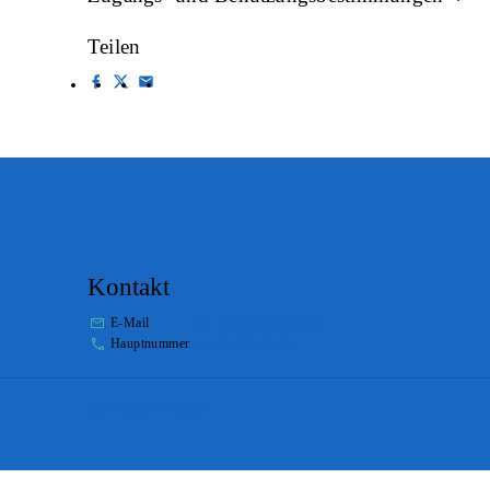
Teilen
Kontakt
E-Mail
info.staatsarchiv@sg.ch
Hauptnummer
+41 58 229 32 05
Impressum
Disclaimer