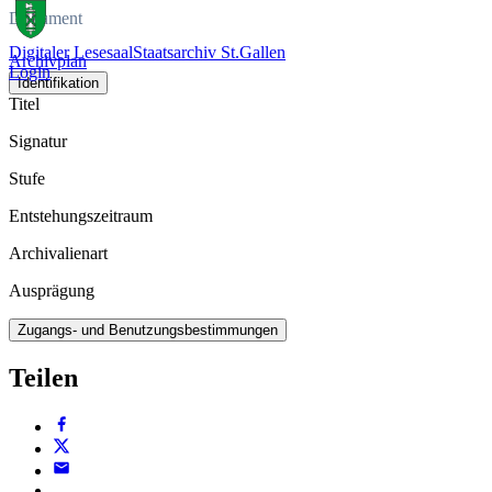
Dokument
Digitaler Lesesaal
Staatsarchiv St.Gallen
Archivplan
Login
Identifikation
Titel
Signatur
Stufe
Entstehungszeitraum
Archivalienart
Ausprägung
Zugangs- und Benutzungsbestimmungen
Teilen