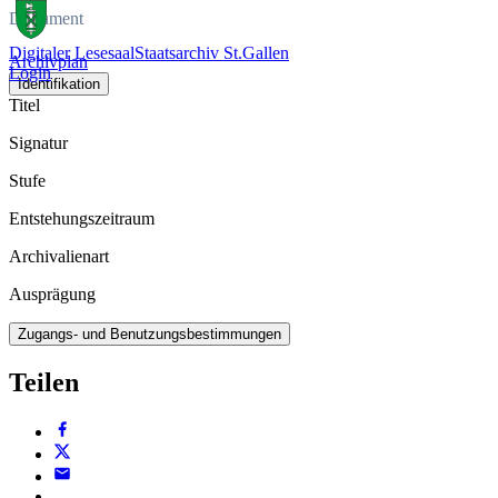
Dokument
Digitaler Lesesaal
Staatsarchiv St.Gallen
Archivplan
Login
Identifikation
Titel
Signatur
Stufe
Entstehungszeitraum
Archivalienart
Ausprägung
Zugangs- und Benutzungsbestimmungen
Teilen