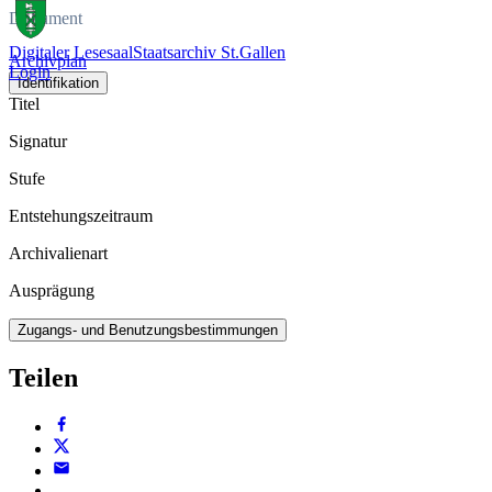
Dokument
Digitaler Lesesaal
Staatsarchiv St.Gallen
Archivplan
Login
Identifikation
Titel
Signatur
Stufe
Entstehungszeitraum
Archivalienart
Ausprägung
Zugangs- und Benutzungsbestimmungen
Teilen