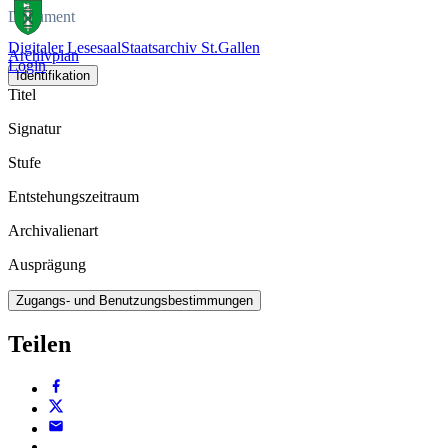
Dokument
Digitaler Lesesaal
Staatsarchiv St.Gallen
Archivplan
Login
Identifikation
Titel
Signatur
Stufe
Entstehungszeitraum
Archivalienart
Ausprägung
Zugangs- und Benutzungsbestimmungen
Teilen