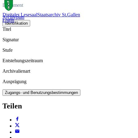
Dokument
Digitaler Lesesaal
Staatsarchiv St.Gallen
Archivplan
Login
Identifikation
Titel
Signatur
Stufe
Entstehungszeitraum
Archivalienart
Ausprägung
Zugangs- und Benutzungsbestimmungen
Teilen