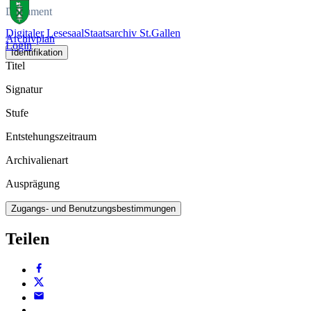
Dokument
Digitaler Lesesaal
Staatsarchiv St.Gallen
Archivplan
Login
Identifikation
Titel
Signatur
Stufe
Entstehungszeitraum
Archivalienart
Ausprägung
Zugangs- und Benutzungsbestimmungen
Teilen