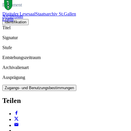
Dokument
Digitaler Lesesaal
Staatsarchiv St.Gallen
Archivplan
Login
Identifikation
Titel
Signatur
Stufe
Entstehungszeitraum
Archivalienart
Ausprägung
Zugangs- und Benutzungsbestimmungen
Teilen