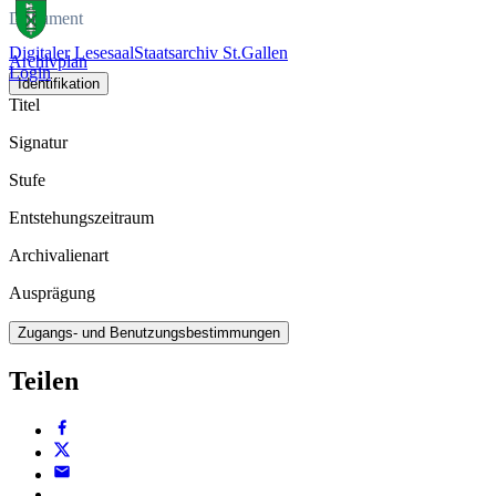
Dokument
Digitaler Lesesaal
Staatsarchiv St.Gallen
Archivplan
Login
Identifikation
Titel
Signatur
Stufe
Entstehungszeitraum
Archivalienart
Ausprägung
Zugangs- und Benutzungsbestimmungen
Teilen