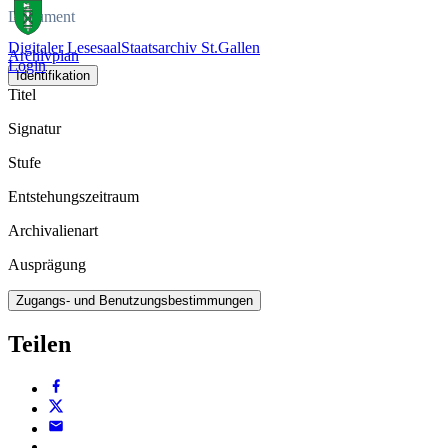
Dokument
Digitaler Lesesaal
Staatsarchiv St.Gallen
Archivplan
Login
Identifikation
Titel
Signatur
Stufe
Entstehungszeitraum
Archivalienart
Ausprägung
Zugangs- und Benutzungsbestimmungen
Teilen