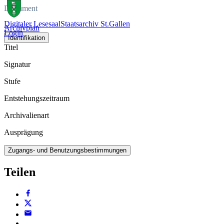
Dokument
Digitaler Lesesaal
Staatsarchiv St.Gallen
Archivplan
Login
Identifikation
Titel
Signatur
Stufe
Entstehungszeitraum
Archivalienart
Ausprägung
Zugangs- und Benutzungsbestimmungen
Teilen