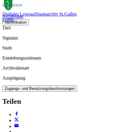
Dokument
Digitaler Lesesaal
Staatsarchiv St.Gallen
Archivplan
Login
Identifikation
Titel
Signatur
Stufe
Entstehungszeitraum
Archivalienart
Ausprägung
Zugangs- und Benutzungsbestimmungen
Teilen