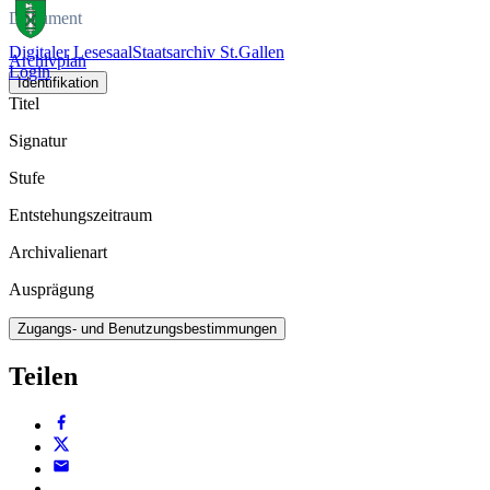
Dokument
Digitaler Lesesaal
Staatsarchiv St.Gallen
Archivplan
Login
Identifikation
Titel
Signatur
Stufe
Entstehungszeitraum
Archivalienart
Ausprägung
Zugangs- und Benutzungsbestimmungen
Teilen