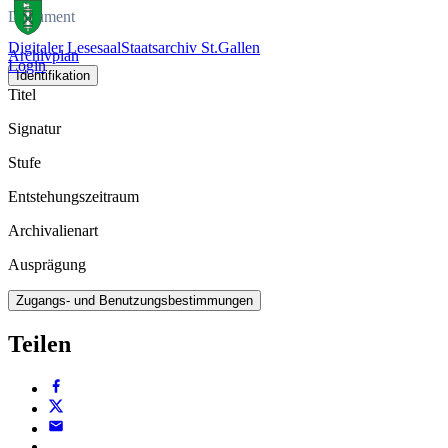
Dokument
Digitaler Lesesaal
Staatsarchiv St.Gallen
Archivplan
Login
Identifikation
Titel
Signatur
Stufe
Entstehungszeitraum
Archivalienart
Ausprägung
Zugangs- und Benutzungsbestimmungen
Teilen