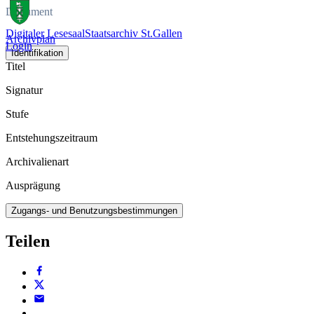
Dokument
Digitaler Lesesaal
Staatsarchiv St.Gallen
Archivplan
Login
Identifikation
Titel
Signatur
Stufe
Entstehungszeitraum
Archivalienart
Ausprägung
Zugangs- und Benutzungsbestimmungen
Teilen