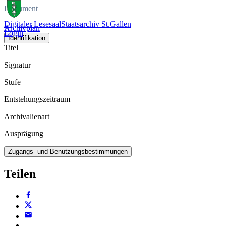
Dokument
Digitaler Lesesaal
Staatsarchiv St.Gallen
Archivplan
Login
Identifikation
Titel
Signatur
Stufe
Entstehungszeitraum
Archivalienart
Ausprägung
Zugangs- und Benutzungsbestimmungen
Teilen