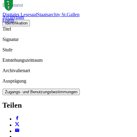
Dokument
Digitaler Lesesaal
Staatsarchiv St.Gallen
Archivplan
Login
Identifikation
Titel
Signatur
Stufe
Entstehungszeitraum
Archivalienart
Ausprägung
Zugangs- und Benutzungsbestimmungen
Teilen