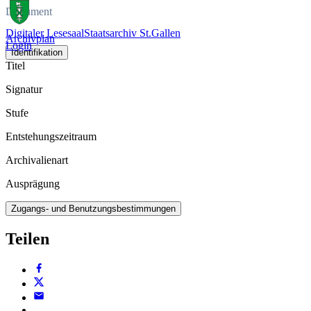
Dokument
Digitaler Lesesaal
Staatsarchiv St.Gallen
Archivplan
Login
Identifikation
Titel
Signatur
Stufe
Entstehungszeitraum
Archivalienart
Ausprägung
Zugangs- und Benutzungsbestimmungen
Teilen