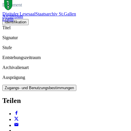
Dokument
Digitaler Lesesaal
Staatsarchiv St.Gallen
Archivplan
Login
Identifikation
Titel
Signatur
Stufe
Entstehungszeitraum
Archivalienart
Ausprägung
Zugangs- und Benutzungsbestimmungen
Teilen