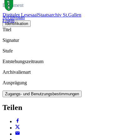
Dokument
Digitaler Lesesaal
Staatsarchiv St.Gallen
Archivplan
Login
Identifikation
Titel
Signatur
Stufe
Entstehungszeitraum
Archivalienart
Ausprägung
Zugangs- und Benutzungsbestimmungen
Teilen