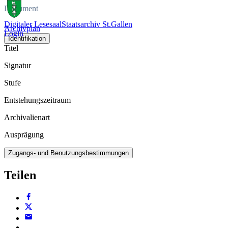
Dokument
Digitaler Lesesaal
Staatsarchiv St.Gallen
Archivplan
Login
Identifikation
Titel
Signatur
Stufe
Entstehungszeitraum
Archivalienart
Ausprägung
Zugangs- und Benutzungsbestimmungen
Teilen