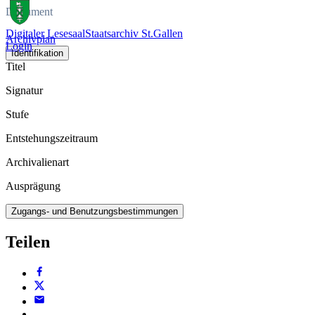
Dokument
Digitaler Lesesaal
Staatsarchiv St.Gallen
Archivplan
Login
Identifikation
Titel
Signatur
Stufe
Entstehungszeitraum
Archivalienart
Ausprägung
Zugangs- und Benutzungsbestimmungen
Teilen