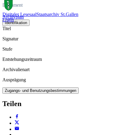
Dokument
Digitaler Lesesaal
Staatsarchiv St.Gallen
Archivplan
Login
Identifikation
Titel
Signatur
Stufe
Entstehungszeitraum
Archivalienart
Ausprägung
Zugangs- und Benutzungsbestimmungen
Teilen