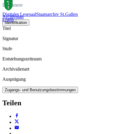
Dokument
Digitaler Lesesaal
Staatsarchiv St.Gallen
Archivplan
Login
Identifikation
Titel
Signatur
Stufe
Entstehungszeitraum
Archivalienart
Ausprägung
Zugangs- und Benutzungsbestimmungen
Teilen