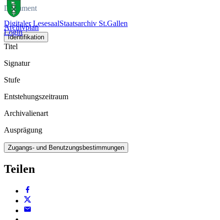
Dokument
Digitaler Lesesaal
Staatsarchiv St.Gallen
Archivplan
Login
Identifikation
Titel
Signatur
Stufe
Entstehungszeitraum
Archivalienart
Ausprägung
Zugangs- und Benutzungsbestimmungen
Teilen