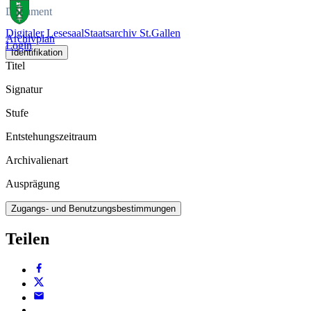
Dokument
Digitaler Lesesaal
Staatsarchiv St.Gallen
Archivplan
Login
Identifikation
Titel
Signatur
Stufe
Entstehungszeitraum
Archivalienart
Ausprägung
Zugangs- und Benutzungsbestimmungen
Teilen