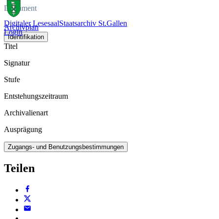
Dokument
Digitaler Lesesaal
Staatsarchiv St.Gallen
Archivplan
Login
Identifikation
Titel
Signatur
Stufe
Entstehungszeitraum
Archivalienart
Ausprägung
Zugangs- und Benutzungsbestimmungen
Teilen