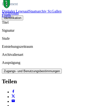
Dokument
Digitaler Lesesaal
Staatsarchiv St.Gallen
Archivplan
Login
Identifikation
Titel
Signatur
Stufe
Entstehungszeitraum
Archivalienart
Ausprägung
Zugangs- und Benutzungsbestimmungen
Teilen