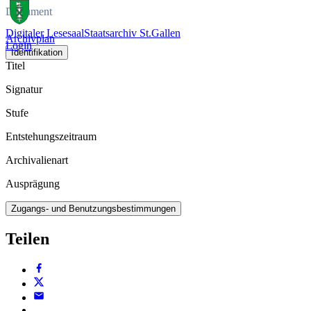
Dokument
Digitaler Lesesaal
Staatsarchiv St.Gallen
Archivplan
Login
Identifikation
Titel
Signatur
Stufe
Entstehungszeitraum
Archivalienart
Ausprägung
Zugangs- und Benutzungsbestimmungen
Teilen