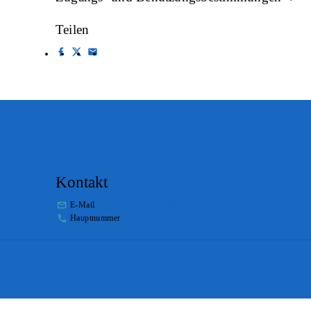
Teilen
Kontakt
E-Mail
info.staatsarchiv@sg.ch
Hauptnummer
+41 58 229 32 05
Impressum
Disclaimer