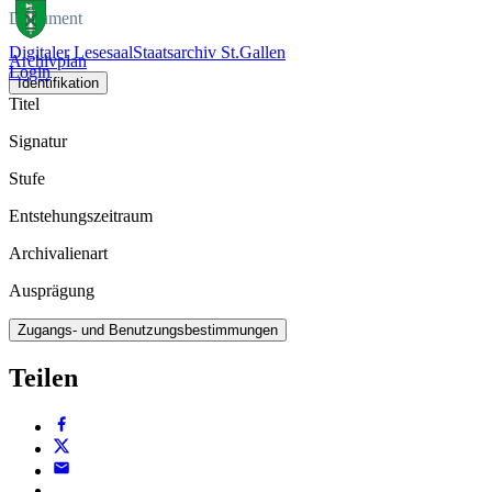
Dokument
Digitaler Lesesaal
Staatsarchiv St.Gallen
Archivplan
Login
Identifikation
Titel
Signatur
Stufe
Entstehungszeitraum
Archivalienart
Ausprägung
Zugangs- und Benutzungsbestimmungen
Teilen