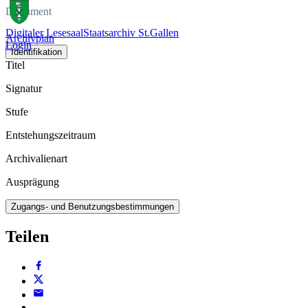
Dokument
Digitaler Lesesaal
Staatsarchiv St.Gallen
Archivplan
Login
Identifikation
Titel
Signatur
Stufe
Entstehungszeitraum
Archivalienart
Ausprägung
Zugangs- und Benutzungsbestimmungen
Teilen