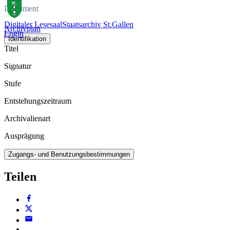
Dokument
Digitaler Lesesaal
Staatsarchiv St.Gallen
Archivplan
Login
Identifikation
Titel
Signatur
Stufe
Entstehungszeitraum
Archivalienart
Ausprägung
Zugangs- und Benutzungsbestimmungen
Teilen