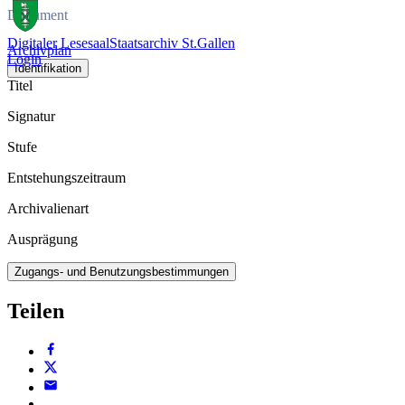
Dokument
Digitaler Lesesaal
Staatsarchiv St.Gallen
Archivplan
Login
Identifikation
Titel
Signatur
Stufe
Entstehungszeitraum
Archivalienart
Ausprägung
Zugangs- und Benutzungsbestimmungen
Teilen