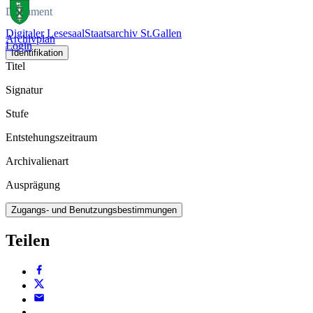
Dokument
Digitaler Lesesaal
Staatsarchiv St.Gallen
Archivplan
Login
Identifikation
Titel
Signatur
Stufe
Entstehungszeitraum
Archivalienart
Ausprägung
Zugangs- und Benutzungsbestimmungen
Teilen