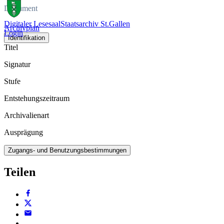
Dokument
Digitaler Lesesaal
Staatsarchiv St.Gallen
Archivplan
Login
Identifikation
Titel
Signatur
Stufe
Entstehungszeitraum
Archivalienart
Ausprägung
Zugangs- und Benutzungsbestimmungen
Teilen