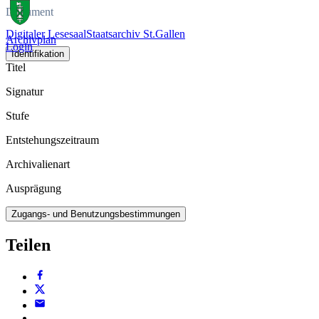
Dokument
Digitaler Lesesaal
Staatsarchiv St.Gallen
Archivplan
Login
Identifikation
Titel
Signatur
Stufe
Entstehungszeitraum
Archivalienart
Ausprägung
Zugangs- und Benutzungsbestimmungen
Teilen