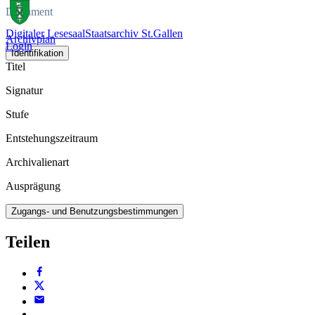
Dokument
Digitaler Lesesaal
Staatsarchiv St.Gallen
Archivplan
Login
Identifikation
Titel
Signatur
Stufe
Entstehungszeitraum
Archivalienart
Ausprägung
Zugangs- und Benutzungsbestimmungen
Teilen