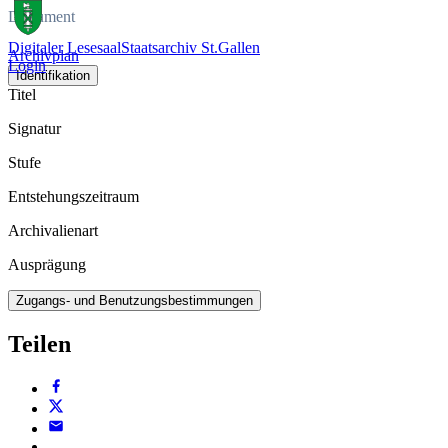
Dokument
Digitaler Lesesaal
Staatsarchiv St.Gallen
Archivplan
Login
Identifikation
Titel
Signatur
Stufe
Entstehungszeitraum
Archivalienart
Ausprägung
Zugangs- und Benutzungsbestimmungen
Teilen