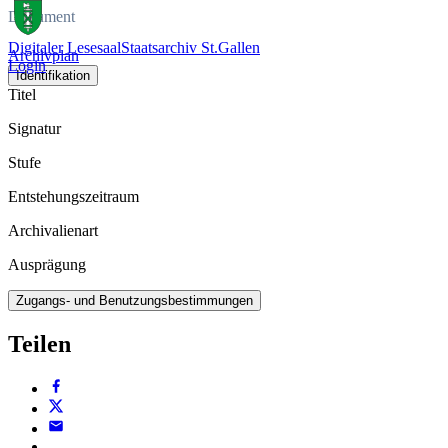
Dokument
Digitaler Lesesaal
Staatsarchiv St.Gallen
Archivplan
Login
Identifikation
Titel
Signatur
Stufe
Entstehungszeitraum
Archivalienart
Ausprägung
Zugangs- und Benutzungsbestimmungen
Teilen