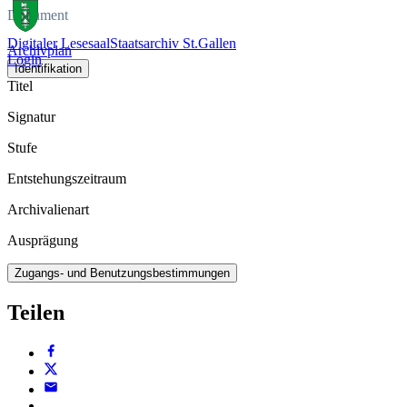
Dokument
Digitaler Lesesaal
Staatsarchiv St.Gallen
Archivplan
Login
Identifikation
Titel
Signatur
Stufe
Entstehungszeitraum
Archivalienart
Ausprägung
Zugangs- und Benutzungsbestimmungen
Teilen