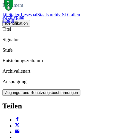
Dokument
Digitaler Lesesaal
Staatsarchiv St.Gallen
Archivplan
Login
Identifikation
Titel
Signatur
Stufe
Entstehungszeitraum
Archivalienart
Ausprägung
Zugangs- und Benutzungsbestimmungen
Teilen