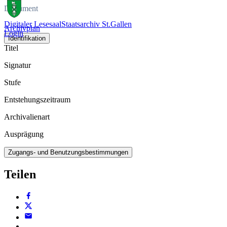
Dokument
Digitaler Lesesaal
Staatsarchiv St.Gallen
Archivplan
Login
Identifikation
Titel
Signatur
Stufe
Entstehungszeitraum
Archivalienart
Ausprägung
Zugangs- und Benutzungsbestimmungen
Teilen