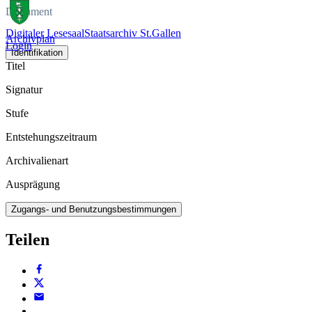
Dokument
Digitaler Lesesaal
Staatsarchiv St.Gallen
Archivplan
Login
Identifikation
Titel
Signatur
Stufe
Entstehungszeitraum
Archivalienart
Ausprägung
Zugangs- und Benutzungsbestimmungen
Teilen