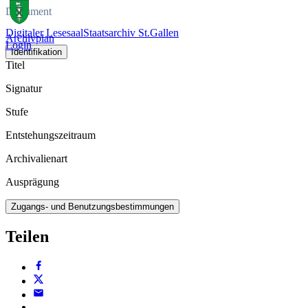
Dokument
Digitaler Lesesaal
Staatsarchiv St.Gallen
Archivplan
Login
Identifikation
Titel
Signatur
Stufe
Entstehungszeitraum
Archivalienart
Ausprägung
Zugangs- und Benutzungsbestimmungen
Teilen