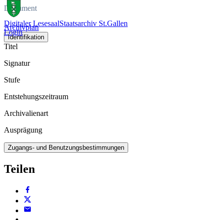
Dokument
Digitaler Lesesaal
Staatsarchiv St.Gallen
Archivplan
Login
Identifikation
Titel
Signatur
Stufe
Entstehungszeitraum
Archivalienart
Ausprägung
Zugangs- und Benutzungsbestimmungen
Teilen