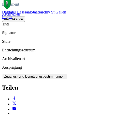
Dokument
Digitaler Lesesaal
Staatsarchiv St.Gallen
Archivplan
Login
Identifikation
Titel
Signatur
Stufe
Entstehungszeitraum
Archivalienart
Ausprägung
Zugangs- und Benutzungsbestimmungen
Teilen