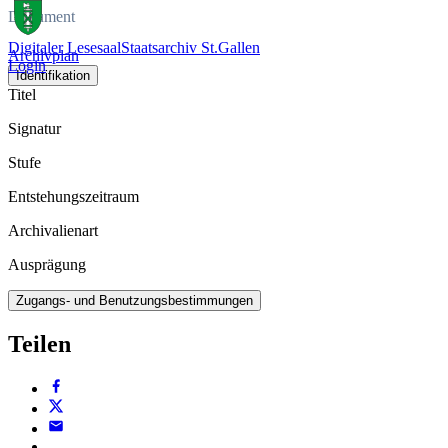
Dokument
Digitaler Lesesaal
Staatsarchiv St.Gallen
Archivplan
Login
Identifikation
Titel
Signatur
Stufe
Entstehungszeitraum
Archivalienart
Ausprägung
Zugangs- und Benutzungsbestimmungen
Teilen