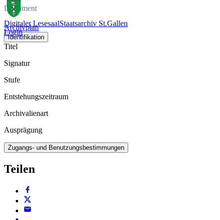
Dokument
Digitaler Lesesaal
Staatsarchiv St.Gallen
Archivplan
Login
Identifikation
Titel
Signatur
Stufe
Entstehungszeitraum
Archivalienart
Ausprägung
Zugangs- und Benutzungsbestimmungen
Teilen